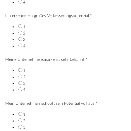
4
Ich erkenne ein großes Verbesserungspotenzial
*
1
2
3
4
Meine Unternehmensmarke ist sehr bekannt
*
1
2
3
4
Mein Unternehmen schöpft sein Potential voll aus
*
1
2
3