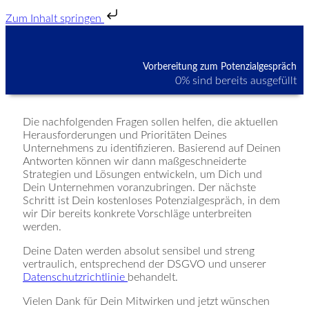
Zum Inhalt springen
Vorbereitung zum Potenzialgespräch
0% sind bereits ausgefüllt
Die nachfolgenden Fragen sollen helfen, die aktuellen
Herausforderungen und Prioritäten Deines
Unternehmens zu identifizieren. Basierend auf Deinen
Antworten können wir dann maßgeschneiderte
Strategien und Lösungen entwickeln, um Dich und
Dein Unternehmen voranzubringen. Der nächste
Schritt ist Dein kostenloses Potenzialgespräch, in dem
wir Dir bereits konkrete Vorschläge unterbreiten
werden.
Deine Daten werden absolut sensibel und streng
vertraulich, entsprechend der DSGVO und unserer
Datenschutzrichtlinie
behandelt.
Vielen Dank für Dein Mitwirken und jetzt wünschen