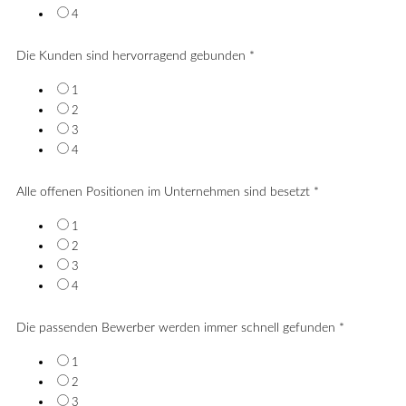
4
Die Kunden sind hervorragend gebunden
*
1
2
3
4
Alle offenen Positionen im Unternehmen sind besetzt
*
1
2
3
4
Die passenden Bewerber werden immer schnell gefunden
*
1
2
3