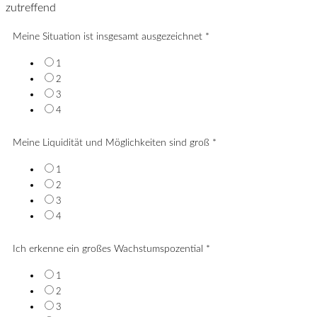
zutreffend
Meine Situation ist insgesamt ausgezeichnet
*
1
2
3
4
Meine Liquidität und Möglichkeiten sind groß
*
1
2
3
4
Ich erkenne ein großes Wachstumspozential
*
1
2
3