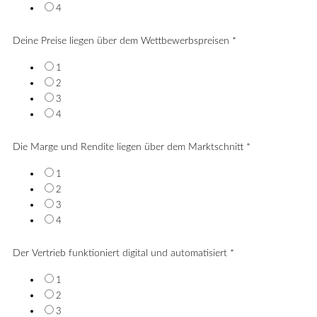
4
Deine Preise liegen über dem Wettbewerbspreisen
*
1
2
3
4
Die Marge und Rendite liegen über dem Marktschnitt
*
1
2
3
4
Der Vertrieb funktioniert digital und automatisiert
*
1
2
3