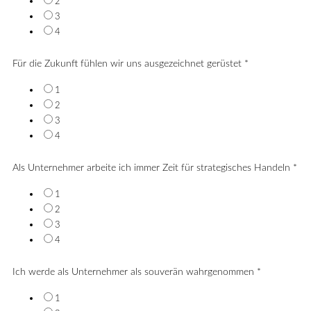
2
3
4
Für die Zukunft fühlen wir uns ausgezeichnet gerüstet
*
1
2
3
4
Als Unternehmer arbeite ich immer Zeit für strategisches Handeln
*
1
2
3
4
Ich werde als Unternehmer als souverän wahrgenommen
*
1