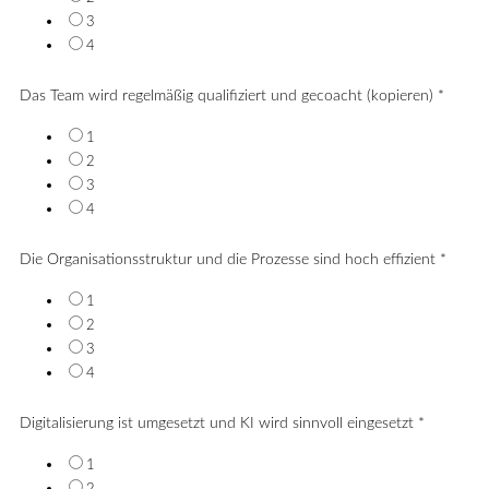
3
4
Das Team wird regelmäßig qualifiziert und gecoacht (kopieren)
*
1
2
3
4
Die Organisationsstruktur und die Prozesse sind hoch effizient
*
1
2
3
4
Digitalisierung ist umgesetzt und KI wird sinnvoll eingesetzt
*
1