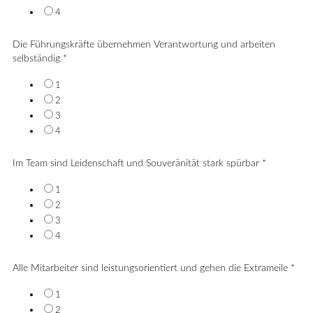
4
Die Führungskräfte übernehmen Verantwortung und arbeiten
selbständig
*
1
2
3
4
Im Team sind Leidenschaft und Souveränität stark spürbar
*
1
2
3
4
Alle Mitarbeiter sind leistungsorientiert und gehen die Extrameile
*
1
2