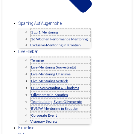
Sparring Auf Augenhöhe
1 zu 1 Mentoring
16 Wochen Performance Mentoring
Exclusive-Mentoring in Kroatien
Live Erleben
Termine
Live-Mentoring Souveränität
Live-Mentoring Charisma
Live-Mentoring Vertrieb
EBD: Souveränität & Charisma
Olivenernte in Kroatien
Teambuilding-Event Olivenernte
BVMW Mentoring in Kroatien
Corporate Event
Visionary Secrets
Expertise