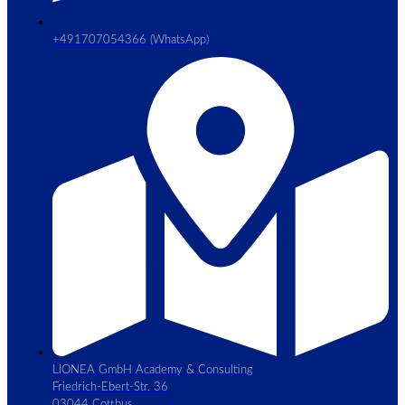
+491707054366 (WhatsApp)
LIONEA GmbH Academy & Consulting
Friedrich-Ebert-Str. 36
03044 Cottbus