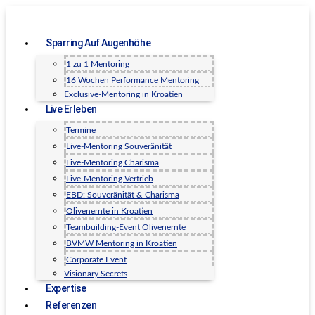
Sparring Auf Augenhöhe
1 zu 1 Mentoring
16 Wochen Performance Mentoring
Exclusive-Mentoring in Kroatien
Live Erleben
Termine
Live-Mentoring Souveränität
Live-Mentoring Charisma
Live-Mentoring Vertrieb
EBD: Souveränität & Charisma
Olivenernte in Kroatien
Teambuilding-Event Olivenernte
BVMW Mentoring in Kroatien
Corporate Event
Visionary Secrets
Expertise
Referenzen